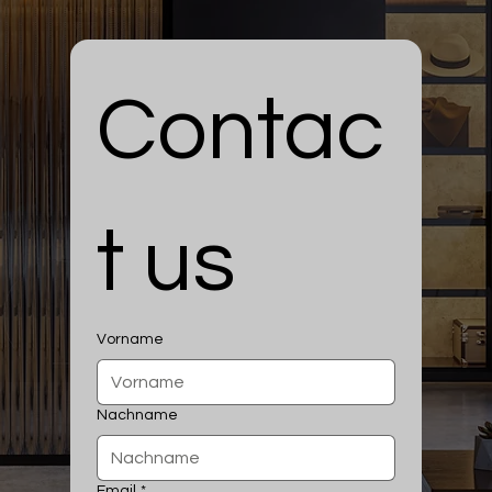
Contac
t us
Vorname
Nachname
Email
*