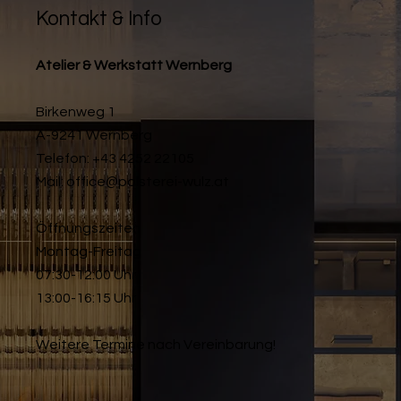
Kontakt & Info
Atelier & Werkstatt Wernberg
Birkenweg 1
A-9241 Wernberg
Telefon: +43 4252 22105
Mail:
office@polsterei-wulz.at
Öffnungszeiten
Montag-Freitag
07:30-12:00 Uhr
13:00-16:15 Uhr
Weitere Termine nach Vereinbarung!